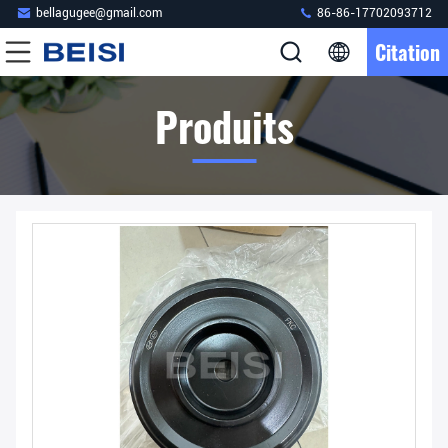
bellagugee@gmail.com
86-86-17702093712
Citation
Produits