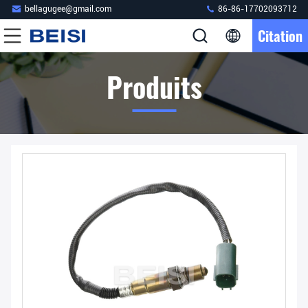
bellagugee@gmail.com
86-86-17702093712
Citation
Produits