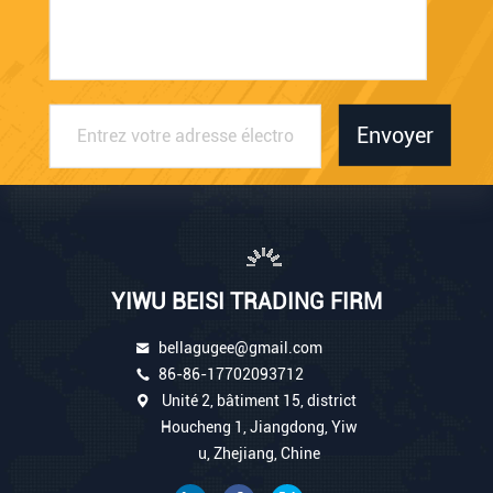
Envoyer
YIWU BEISI TRADING FIRM
bellagugee@gmail.com
86-86-17702093712
Unité 2, bâtiment 15, district
Houcheng 1, Jiangdong, Yiw
u, Zhejiang, Chine