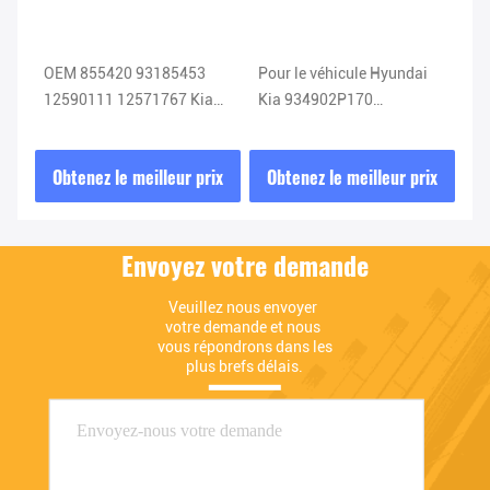
Cee
OEM 855420 93185453
Pour le véhicule Hyundai
No
me
12590111 12571767 Kia
Kia 934902P170
d'
Capteur d'oxygène Capteur
934902P370 934902P110
02
Lambda
Airbag Spring Clock
ix
Obtenez le meilleur prix
Obtenez le meilleur prix
O
93490-2P170
Envoyez votre demande
Veuillez nous envoyer 
votre demande et nous 
vous répondrons dans les 
plus brefs délais.