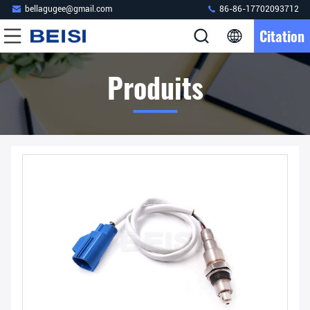
bellagugee@gmail.com
86-86-17702093712
Citation
Produits