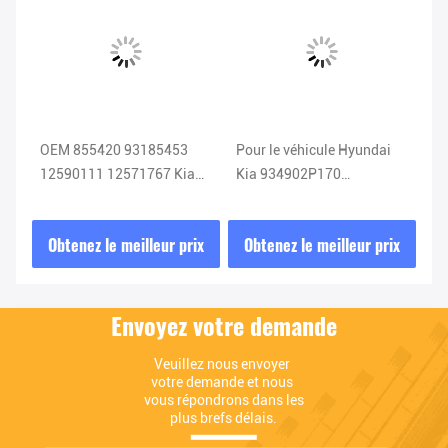
Cee
OEM 855420 93185453
Pour le véhicule Hyundai
No
me
12590111 12571767 Kia
Kia 934902P170
d'
Capteur d'oxygène Capteur
934902P370 934902P110
02
Lambda
Airbag Spring Clock
ix
Obtenez le meilleur prix
Obtenez le meilleur prix
O
93490-2P170
Envoyez votre demande
Veuillez nous envoyer 
votre demande et nous 
vous répondrons dans les 
plus brefs délais.