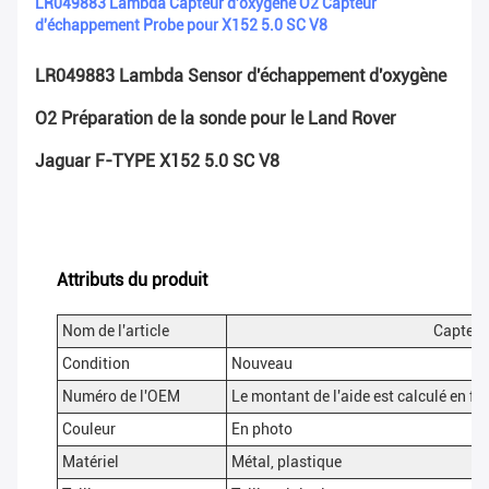
LR049883 Lambda Capteur d'oxygène O2 Capteur
d'échappement Probe pour X152 5.0 SC V8
LR049883 Lambda Sensor d'échappement d'oxygène
O2 Préparation de la sonde pour le Land Rover
Jaguar F-TYPE X152 5.0 SC V8
Attributs du produit
Nom de l'article
Capteur
Condition
Nouveau
Numéro de l'OEM
Le montant de l'aide est calculé en fo
Couleur
En photo
Matériel
Métal, plastique