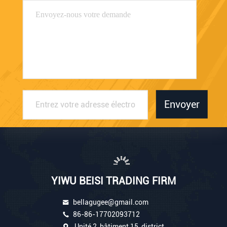
Envoyer
YIWU BEISI TRADING FIRM
bellagugee@gmail.com
86-86-17702093712
Unité 2, bâtiment 15, district