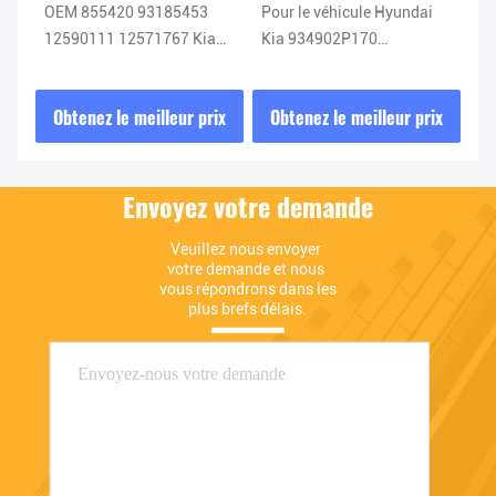
Cee
OEM 855420 93185453
Pour le véhicule Hyundai
No
me
12590111 12571767 Kia
Kia 934902P170
d'
Capteur d'oxygène Capteur
934902P370 934902P110
02
Lambda
Airbag Spring Clock
ix
Obtenez le meilleur prix
Obtenez le meilleur prix
O
93490-2P170
Envoyez votre demande
Veuillez nous envoyer 
votre demande et nous 
vous répondrons dans les 
plus brefs délais.