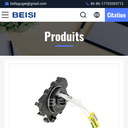
bellagugee@gmail.com
86-86-17702093712
Citation
Produits