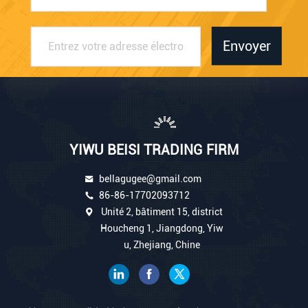
Envoyer
YIWU BEISI TRADING FIRM
bellagugee@gmail.com
86-86-17702093712
Unité 2, bâtiment 15, district
Houcheng 1, Jiangdong, Yiw
u, Zhejiang, Chine