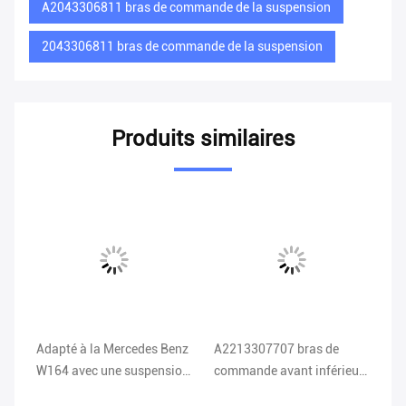
A2043306811 bras de commande de la suspension
2043306811 bras de commande de la suspension
Produits similaires
Adapté à la Mercedes Benz
A2213307707 bras de
A2
W164 avec une suspension
commande avant inférieur
br
à absorption de choc
W216 CL550 bras de
dr