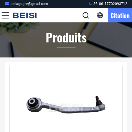
bellagugee@gmail.com
86-86-17702093712
Citation
Produits