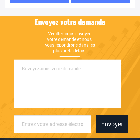
Envoyez votre demande
Veuillez nous envoyer 
votre demande et nous 
vous répondrons dans les 
plus brefs délais.
Envoyer