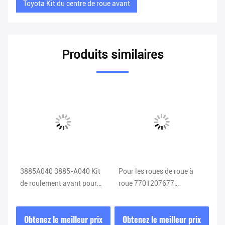
Toyota Kit du centre de roue avant
Produits similaires
3885A040 3885-A040 Kit
Pour les roues de roue à
A2
de roulement avant pour
roue 7701207677
d'
he
Citroën Mitsubishi Peugeot
402105733R
O
ro
ix
Obtenez le meilleur prix
Obtenez le meilleur prix
O