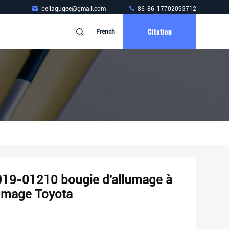
bellagugee@gmail.com
86-86-17702093712
Citation
French
19-01210 bougie d'allumage à
lumage Toyota