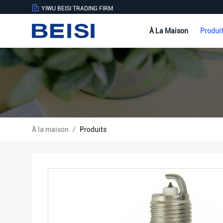
YIWU BEISI TRADING FIRM
À La Maison
Produi
À la maison
/
Produits