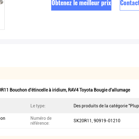
Obtenez le meilleur prix
Contac
R11 Bouchon d'étincelle à iridium
,
RAV4 Toyota Bougie d'allumage
Le type:
Des produits de la catégorie "Plup
lon
Numéro de
SK20R11, 90919-01210
référence: