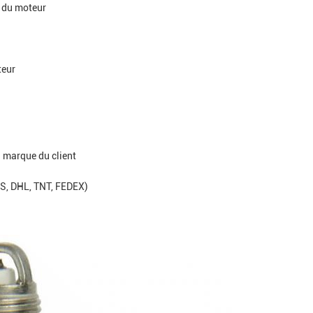
s du moteur
teur
a marque du client
PS, DHL, TNT, FEDEX)