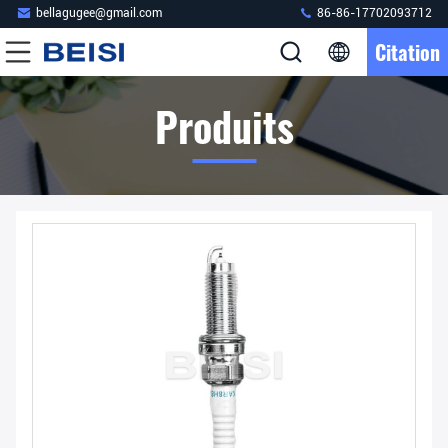
bellagugee@gmail.com
86-86-17702093712
Citation
Produits